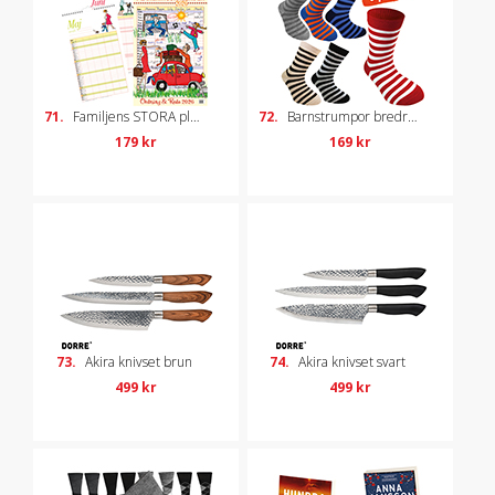
71.
Familjens STORA planeringskalender 2026
72.
Barnstrumpor bredrandiga, 6-pack, strl 31-35
179 kr
169 kr
73.
Akira knivset brun
74.
Akira knivset svart
499 kr
499 kr