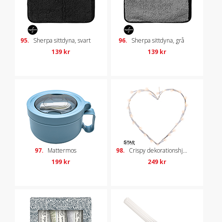
95.
Sherpa sittdyna, svart
96.
Sherpa sittdyna, grå
139 kr
139 kr
97.
Mattermos
98.
Crispy dekorationshjärta
199 kr
249 kr