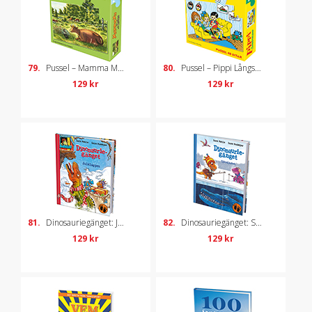
79.
Pussel – Mamma Mu och Kråkan, 48 bitar
80.
Pussel – Pippi Långstrump, 48 bitar
129 kr
129 kr
81.
Dinosauriegänget: Julklappen
82.
Dinosauriegänget: Sjöodjuret
129 kr
129 kr