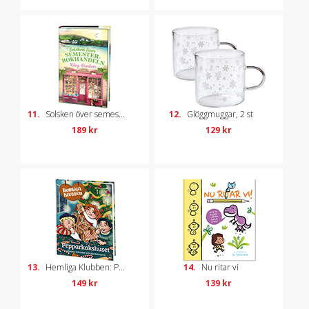
11.
Solsken över semesterbokhandeln
12.
Glöggmuggar, 2 st
189 kr
129 kr
13.
Hemliga Klubben: Pepparkakshuset
14.
Nu ritar vi
149 kr
139 kr