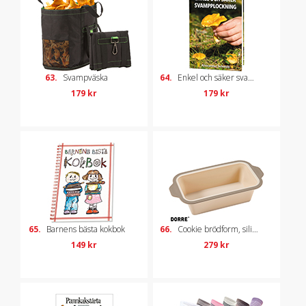
63.
Svampväska
64.
Enkel och säker svampplockning
179 kr
179 kr
65.
Barnens bästa kokbok
66.
Cookie brödform, silikon
149 kr
279 kr