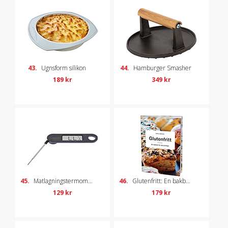
43.
Ugnsform silikon
44.
Hamburger Smasher
189 kr
349 kr
45.
Matlagningstermometer
46.
Glutenfritt: En bakbok för hela familjen
129 kr
179 kr