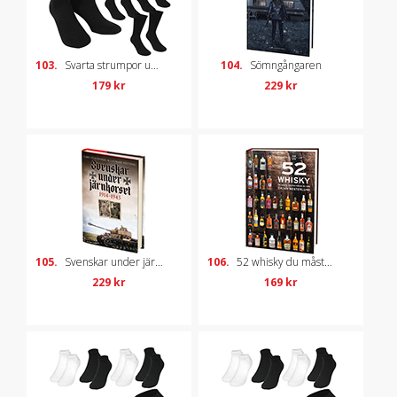
103.
Svarta strumpor unisex, 6-pack, strl 41-45
104.
Sömngångaren
179 kr
229 kr
105.
Svenskar under järnkorset: 1914-1945
106.
52 whisky du måste dricka innan du dör
229 kr
169 kr