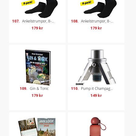
107.
Ankelstrumpor, 8-pack, strl 36-40
108.
Ankelstrumpor, 8-pack, strl 41-45
179 kr
179 kr
109.
Gin & Tonic
110.
Pump it Champagneförslutare
179 kr
149 kr