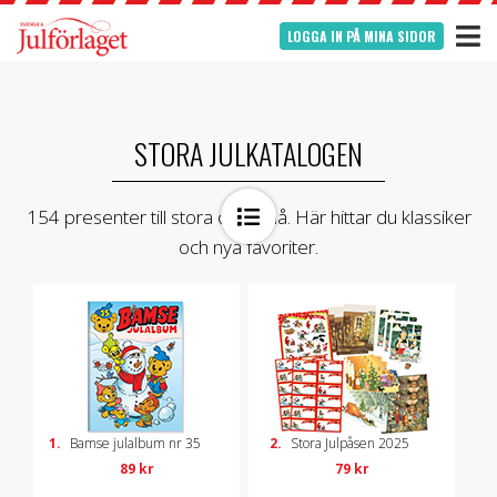
LOGGA IN PÅ MINA SIDOR
STORA JULKATALOGEN
154 presenter till stora och små. Här hittar du klassiker
och nya favoriter.
1.
Bamse julalbum nr 35
2.
Stora Julpåsen 2025
89 kr
79 kr