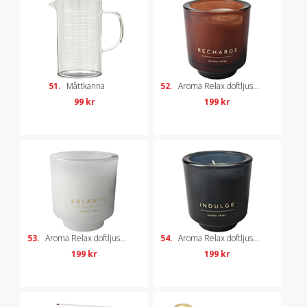
51.
Måttkanna
52.
Aroma Relax doftljus – Recharge, amber
99 kr
199 kr
53.
Aroma Relax doftljus – Balance, vit
54.
Aroma Relax doftljus – Indulge, svart
199 kr
199 kr