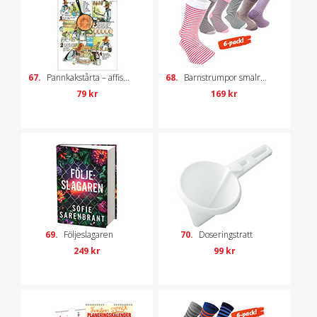
67.
Pannkakstårta – affisch med recept
68.
Barnstrumpor smalrandiga, 6-pack, strl 31-35
79 kr
169 kr
69.
Följeslagaren
70.
Doseringstratt
249 kr
99 kr