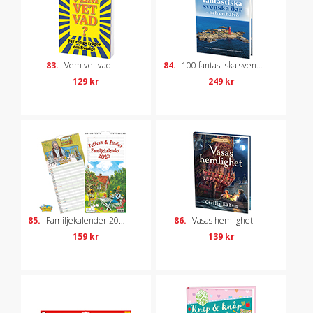
83.
Vem vet vad
84.
100 fantastiska svenska öar – och en halvö
129 kr
249 kr
85.
Familjekalender 2026 – Pettson & Findus
86.
Vasas hemlighet
159 kr
139 kr