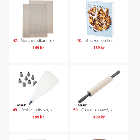
47.
Återanvändbara bakplåtspapper, 2-pack
48.
61 kakor i en form
149 kr
189 kr
49.
Cookie sprits-set, silikon
50.
Cookie bakkavel, silikon
199 kr
189 kr