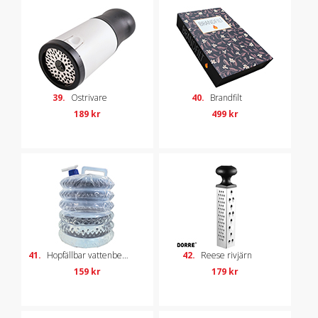
39.
Ostrivare
40.
Brandfilt
189 kr
499 kr
41.
Hopfällbar vattenbehållare, 10 liter
42.
Reese rivjärn
159 kr
179 kr