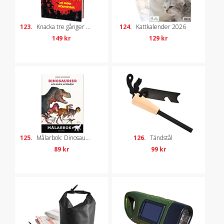
123.
Knacka tre gånger och andra spökhistorier
124.
Kattkalender 2026
149 kr
129 kr
125.
Målarbok: Dinosaurier och andra urtidsdjur
126.
Tändstål
89 kr
99 kr