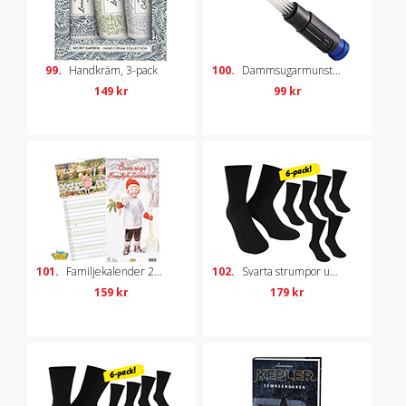
99.
Handkräm, 3-pack
100.
Dammsugarmunstycke
149 kr
99 kr
101.
Familjekalender 2026 – Elsa Beskow
102.
Svarta strumpor unisex, 6-pack, strl 36-40
159 kr
179 kr