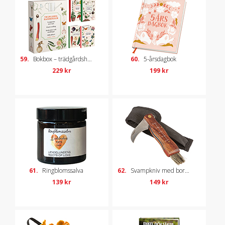
59.
Bokbox – trädgårdshandböcker, 4 st
60.
5-årsdagbok
229 kr
199 kr
61.
Ringblomssalva
62.
Svampkniv med borste
139 kr
149 kr