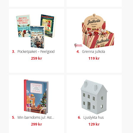
3.
Pocketpaket – Feelgood
4.
Grenna julkola
259 kr
119 kr
5.
Min barndoms jul: Astrid Lindgrens julkokbok
6.
Ljuslykta hus
299 kr
129 kr