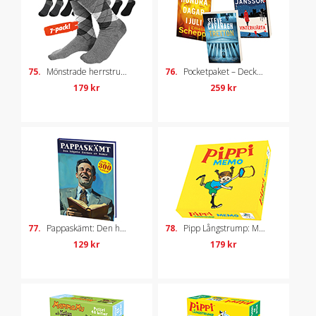
75.
Mönstrade herrstrumpor, 7-pack, strl 41-45
76.
Pocketpaket – Deckare
179 kr
259 kr
77.
Pappaskämt: Den högsta formen av humor
78.
Pipp Långstrump: Memo
129 kr
179 kr