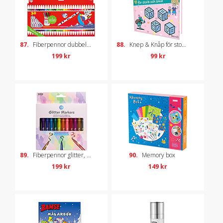
87.
Fiberpennor dubbelspets, 30-pack
88.
Knep & Knåp för stora och små
199 kr
99 kr
89.
Fiberpennor glitter, 12-pack
90.
Memory box
199 kr
149 kr