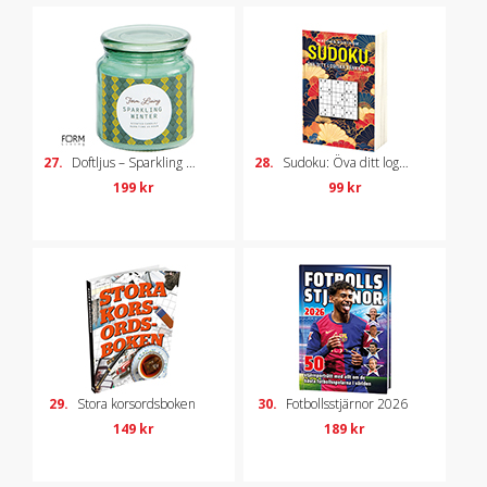
27.
Doftljus – Sparkling Winter
28.
Sudoku: Öva ditt logiska tänkande
199 kr
99 kr
29.
Stora korsordsboken
30.
Fotbollsstjärnor 2026
149 kr
189 kr