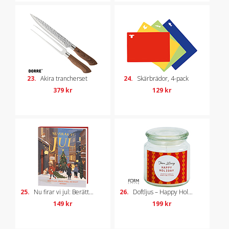
23.
Akira trancherset
24.
Skärbrädor, 4-pack
379 kr
129 kr
25.
Nu firar vi jul: Berättelser, sånger, pyssel och recept
26.
Doftljus – Happy Holiday
149 kr
199 kr