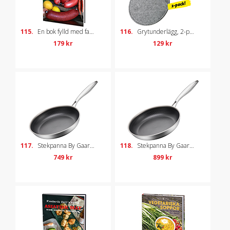
115.
En bok fylld med falukorv
116.
Grytunderlägg, 2-pack
179 kr
129 kr
117.
Stekpanna By Gaard, 24 cm
118.
Stekpanna By Gaard, 28 cm
749 kr
899 kr