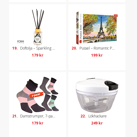
19.
Doftolja – Sparkling Winter
20.
Pussel – Romantic Paris, 500 bitar
179 kr
199 kr
21.
Damstrumpor, 7-pack, strl 36-40
22.
Lökhackare
179 kr
249 kr