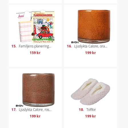
15.
Familjens planeringskalender 2026
16.
Ljuslykta Calore, orange
159 kr
199 kr
17.
Ljuslykta Calore, roströd
18.
Tofflor
199 kr
199 kr