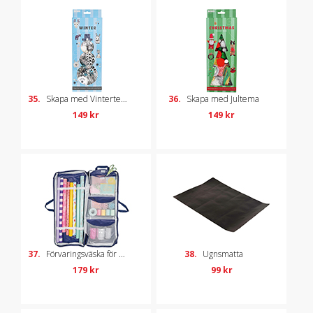
35.
Skapa med Vintertema
36.
Skapa med Jultema
149 kr
149 kr
37.
Förvaringsväska för presentinslagning
38.
Ugnsmatta
179 kr
99 kr