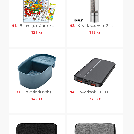
91.
Bamse: Julmålarbok + färgpennor
92.
Krissi kryddkvarn 2-i-1
129 kr
199 kr
93.
Praktiskt durkslag
94.
Powerbank 10 000 mAh
149 kr
349 kr