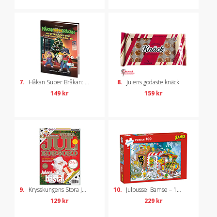
7.
Håkan Super Bråkan: Mysteriet med den försvunna jultomten
8.
Julens godaste knäck
149 kr
159 kr
9.
Krysskungens Stora Julkorsord 2025
10.
Julpussel Bamse – 100 bitar
129 kr
229 kr