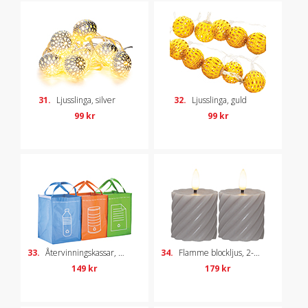
31.
Ljusslinga, silver
32.
Ljusslinga, guld
99 kr
99 kr
33.
Återvinningskassar, 3-pack
34.
Flamme blockljus, 2-pack
149 kr
179 kr