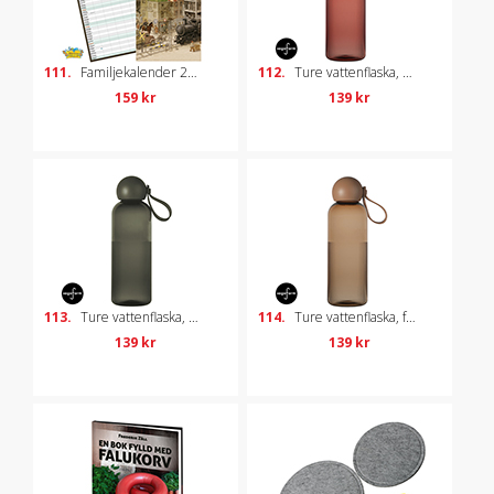
111.
Familjekalender 2026 – Jan Lööf
112.
Ture vattenflaska, röd
159 kr
139 kr
113.
Ture vattenflaska, grön
114.
Ture vattenflaska, fudge
139 kr
139 kr