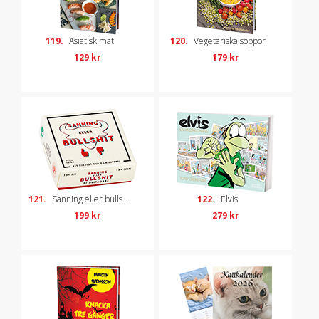
119.
Asiatisk mat
120.
Vegetariska soppor
129 kr
179 kr
121.
Sanning eller bullshit
122.
Elvis
199 kr
279 kr