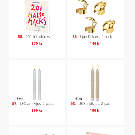
55.
201 hälsohacks
56.
Ljussläckare, 4-pack
179 kr
149 kr
57.
LED antikljus, 2-pack – vit
58.
LED antikljus, 2-pack – beige
199 kr
199 kr