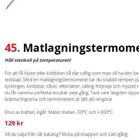
45.
Matlagningstermom
Håll stenkoll på temperaturen!
För att få fisken eller köttbiten så där saftig som man vill ha den b
redskap. Med en matlagningstermometer tar du snabbt tempen p
kycklingen, köttbitar, såser, efterrätter, välling, frityrolja och mycket 
du får samma perfekta resultat varje gång. Tack vare längden slipp
bränna fingrarna och termometern är lätt att rengöra!
Drivs av batteri, ingår. Mäter mellan -50°C och +300°C.
129 kr
Vill du sälja från vår katalog? Klicka på knappen och sätt igång