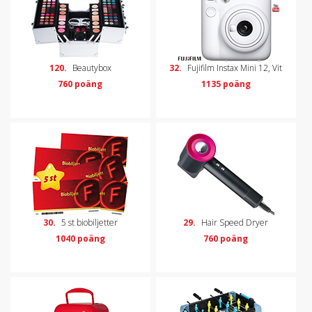
120.
Beautybox
32.
Fujifilm Instax Mini 12, Vit
760 poäng
1135 poäng
30.
5 st biobiljetter
29.
Hair Speed Dryer
1040 poäng
760 poäng