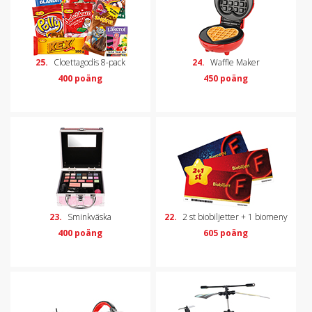
25.
Cloettagodis 8-pack
24.
Waffle Maker
400 poäng
450 poäng
23.
Sminkväska
22.
2 st biobiljetter + 1 biomeny
400 poäng
605 poäng