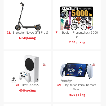
72.
El-scooter Navee GT3 Pro-S
71.
Stadium Presentcheck 5 000
kr
6850 poäng
5100 poäng
70.
Xbox Series S
69.
PlayStation Portal Remote
Player
4700 poäng
4520 poäng