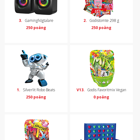
3.
Gaminghögtalare
2.
Godistomte 298 g
250 poäng
250 poäng
1.
Silverlit Robo Beats
V13.
Godis Favoritmix Vegan
250 poäng
0 poäng