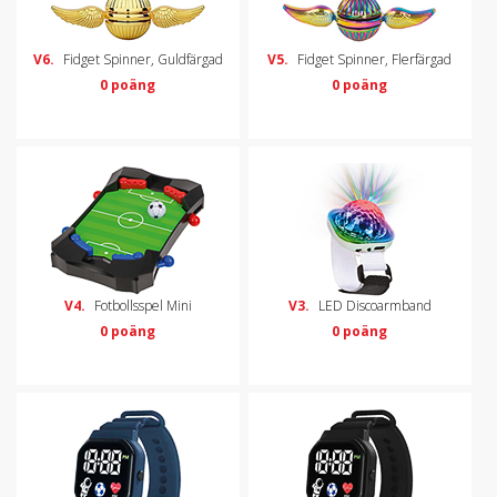
V6.
Fidget Spinner, Guldfärgad
V5.
Fidget Spinner, Flerfärgad
0 poäng
0 poäng
V4.
Fotbollsspel Mini
V3.
LED Discoarmband
0 poäng
0 poäng