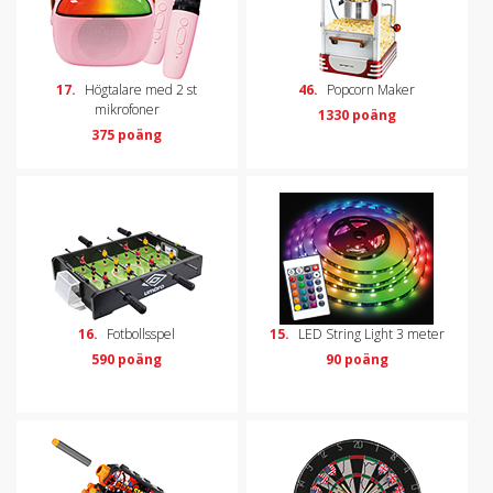
17.
Högtalare med 2 st
46.
Popcorn Maker
mikrofoner
1330 poäng
375 poäng
16.
Fotbollsspel
15.
LED String Light 3 meter
590 poäng
90 poäng