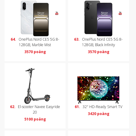
64.
OnePlus Nord CE5 5G 8-
63.
OnePlus Nord CE5 5G 8-
128GB, Marble Mist
128GB, Black Infinity
3570 poäng
3570 poäng
62.
El-scooter Navee Easyride
61.
32" HD-Ready Smart TV
20
3420 poäng
5100 poäng