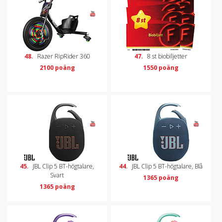
48.
Razer RipRider 360
47.
8 st biobiljetter
2100 poäng
1550 poäng
45.
JBL Clip 5 BT-högtalare,
44.
JBL Clip 5 BT-högtalare, Blå
Svart
1365 poäng
1365 poäng