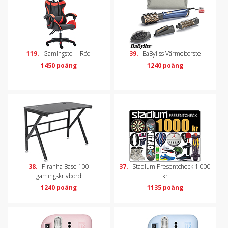
119.
Gamingstol – Röd
39.
BaByliss Värmeborste
1450 poäng
1240 poäng
38.
Piranha Base 100
37.
Stadium Presentcheck 1 000
gamingskrivbord
kr
1240 poäng
1135 poäng