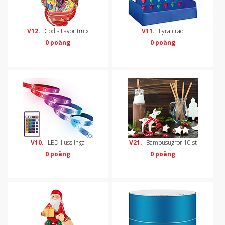
V12.
Godis Favoritmix
V11.
Fyra i rad
0 poäng
0 poäng
V10.
LED-ljusslinga
V21.
Bambusugrör 10 st
0 poäng
0 poäng