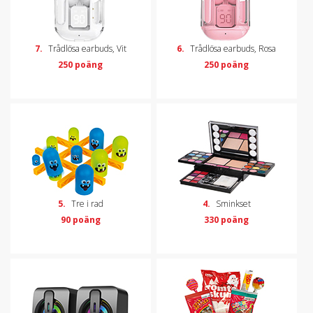
7.
Trådlösa earbuds, Vit
6.
Trådlösa earbuds, Rosa
250 poäng
250 poäng
5.
Tre i rad
4.
Sminkset
90 poäng
330 poäng