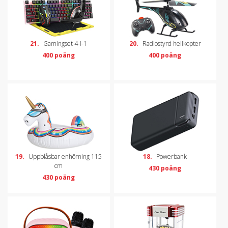
21.
Gamingset 4-i-1
20.
Radiostyrd helikopter
400 poäng
400 poäng
19.
Uppblåsbar enhörning 115
18.
Powerbank
cm
430 poäng
430 poäng