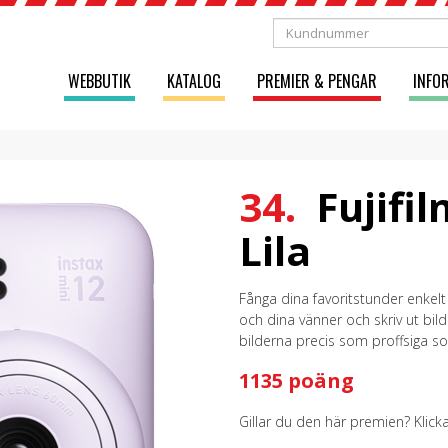
WEBBUTIK
KATALOG
PREMIER & PENGAR
INFO
34.
Fujifil
Lila
Fånga dina favoritstunder enkelt 
och dina vänner och skriv ut bil
bilderna precis som proffsiga so
1135 poäng
Gillar du den här premien? Klick