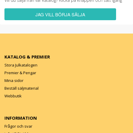
Vill du sälja från vår katalog? Klicka på knappen och sätt igång
JAG VILL BÖRJA SÄLJA
KATALOG & PREMIER
Stora Julkatalogen
Premier & Pengar
Mina sidor
Beställ säljmaterial
Webbutik
INFORMATION
Frågor och svar