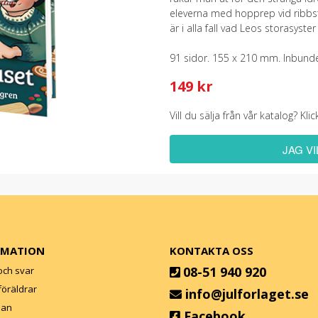
eleverna med hopprep vid ribbsto
är i alla fall vad Leos storasyster
91 sidor. 155 x 210 mm. Inbund
149 kr
Vill du sälja från vår katalog? K
JAG V
RMATION
KONTAKTA OSS
08-51 940 920
och svar
l föräldrar
info@julforlaget.se
lan
Facebook