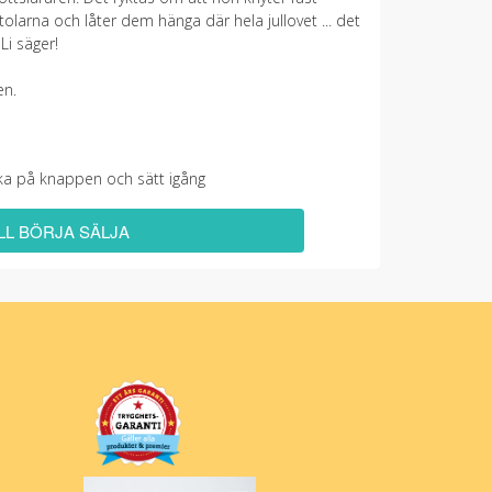
larna och låter dem hänga där hela jullovet ... det
 Li säger!
en.
licka på knappen och sätt igång
ILL BÖRJA SÄLJA