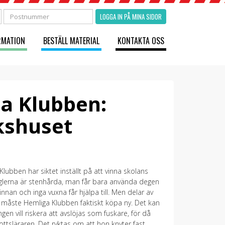
LOGGA IN PÅ MINA SIDOR
RMATION
BESTÄLL MATERIAL
KONTAKTA OSS
a Klubben:
kshuset
Klubben har siktet inställt på att vinna skolans
eglerna är stenhårda, man får bara använda degen
nan och inga vuxna får hjälpa till. Men delar av
å måste Hemliga Klubben faktiskt köpa ny. Det kan
ngen vill riskera att avslöjas som fuskare, för då
ottsläraren. Det ryktas om att hon knyter fast