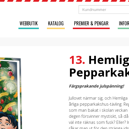
WEBBUTIK
KATALOG
PREMIER & PENGAR
INFO
13.
Hemlig
Pepparka
Färgsprakande julspänning!
Jullovet närmar sig, och Hemliga 
årliga pepparkakshus-tävling. R
som man bakat i skolan veckan in
degen försvinner mystiskt, så d
väl inte räknas som fusk? Eller? I
råkar man ut för den stränga idr